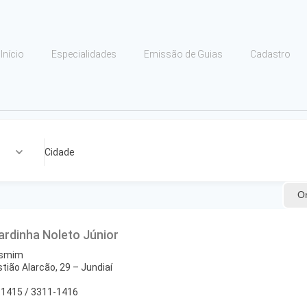
Início
Especialidades
Emissão de Guias
Cadastro
Cidade
O
Sardinha Noleto Júnior
asmim
tião Alarcão, 29 – Jundiaí
-1415 / 3311-1416