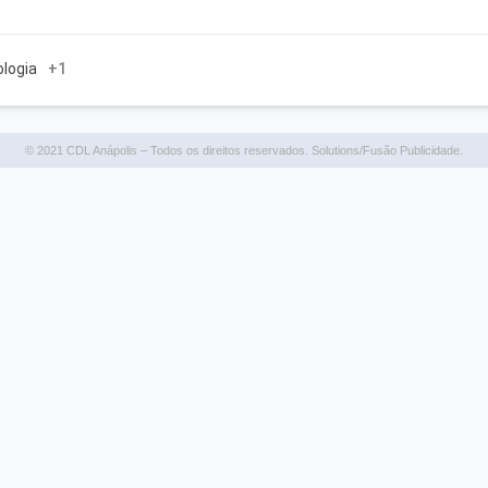
ologia
+1
© 2021 CDL Anápolis – Todos os direitos reservados. Solutions/Fusão Publicidade.