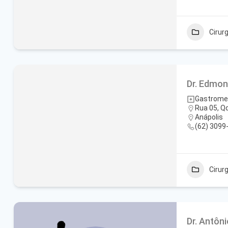
Cirurg
Dr. Edmo
Gastrome
Rua 05, Qd
Anápolis
(62) 3099
Cirurg
Dr. Antôni