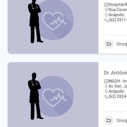
Hospital 
Rua Coron
Anápolis
(62) 3311
Cirur
Dr. Antôn
INGOH - I
Av. Sen. J
Anápolis
(62) 3324
Cirur