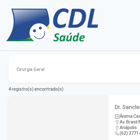
Cirurgia Geral
4
registro(s) encontrado(s)
Dr. Sancle
Ânima Cen
Av. Brasil 
Anápolis
(62) 3771