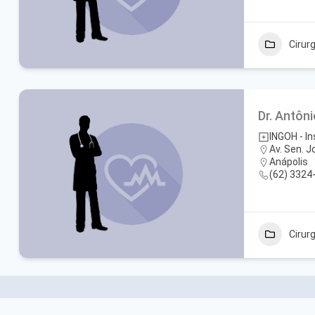
Cirur
Dr. Antôn
INGOH - I
Av. Sen. J
Anápolis
(62) 3324
Cirur