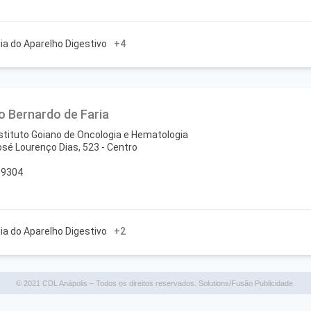
gia do Aparelho Digestivo
+4
io Bernardo de Faria
nstituto Goiano de Oncologia e Hematologia
osé Lourenço Dias, 523 - Centro
-9304
gia do Aparelho Digestivo
+2
© 2021 CDL Anápolis – Todos os direitos reservados. Solutions/Fusão Publicidade.